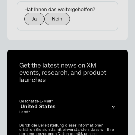
Hat Ihnen das weitergeholfen?
Ja
Nein
Get the latest news on XM
events, research, and product
launches
Geschäfts-E-Mail*
Land*
Privacy
Durch die Bereitstellung dieser Informationen
Optin
erklären Sie sich damit einverstanden, dass wir Ihre
personenbezogenen Daten gemäß unserer