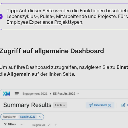
Zugriff auf allgemeine Dashboard
Tipp:
Auf dieser Seite werden die Funktionen beschrieb
Verfügbare Dashboard
Lebenszyklus-, Pulse-, Mitarbeitende und Projekte. Für w
Employee Experience Projekttypen
.
Zugriff auf allgemeine Dashboard
Um auf Ihre Dashboard zuzugreifen, navigieren Sie zu
Eins
die
Allgemein
auf der linken Seite.