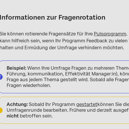
Informationen zur Fragenrotation
Bevor Sie die Fragenrotation einrichten
Informationen zur Fragenrotation
Einrichten der Fragenrotation
Sie können rotierende Fragensätze für Ihre
Pulsprogramm
.
Massenänderung von Fragensätzen
kann hilfreich sein, wenn Ihr Programm Feedback zu vielen
Anzeigen von Fragensätzen
halten und Ermüdung der Umfrage verhindern möchten.
Beispiel:
Wenn Ihre Umfrage Fragen zu mehreren Themen 
Führung, kommunikation, Effektivität Manager:in), könne
Frage aus jedem Thema gestellt wird. Sobald alle Fragen
Fragen wiederholen.
Achtung:
Sobald Ihr Programm
gestartet
können Sie die
Umfragenrunde bearbeiten. Frühere und derzeit ausg
nicht
betroffen sein.