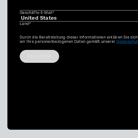
Geschäfts-E-Mail*
Land*
Privacy
Durch die Bereitstellung dieser Informationen erklären Sie sic
Optin
wir Ihre personenbezogenen Daten gemäß unserer
Datenschut
Absenden