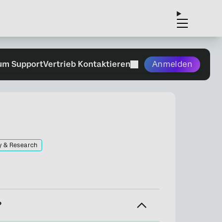
um Support
Vertrieb Kontaktieren
Anmelden
y & Research
?