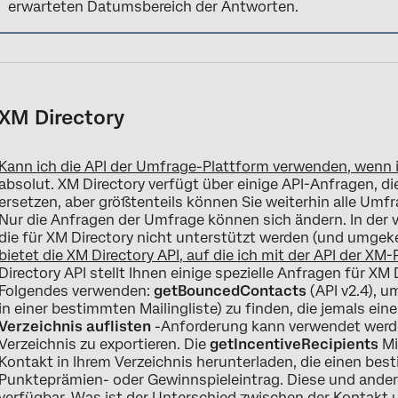
erwarteten Datumsbereich der Antworten.
XM Directory
Kann ich die API der Umfrage-Plattform verwenden, wenn 
absolut. XM Directory verfügt über einige API-Anfragen, d
ersetzen, aber größtenteils können Sie weiterhin alle Um
Nur die Anfragen der Umfrage können sich ändern. In der
die für XM Directory nicht unterstützt werden (und umgek
bietet die XM Directory API, auf die ich mit der API der XM
Directory API stellt Ihnen einige spezielle Anfragen für XM
Folgendes verwenden:
getBouncedContacts
(API v2.4), u
in einer bestimmten Mailingliste) zu finden, die jemals ei
Verzeichnis auflisten
-Anforderung kann verwendet werde
Verzeichnis zu exportieren. Die
getIncentiveRecipients
Mi
Kontakt in Ihrem Verzeichnis herunterladen, die einen best
Punkteprämien- oder Gewinnspieleintrag. Diese und andere
verfügbar.
Was ist der Unterschied zwischen der Kontakt 