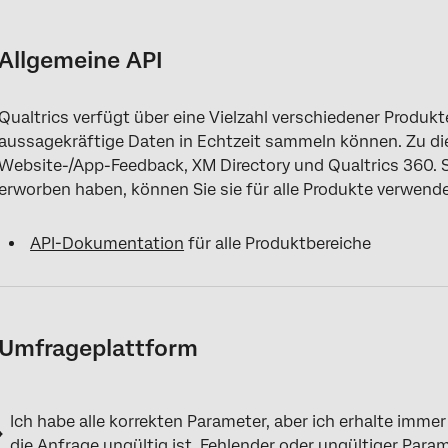
Allgemeine API
Umfrageplattform
Allgemeine API
XM Directory
Qualtrics verfügt über eine Vielzahl verschiedener Produk
aussagekräftige Daten in Echtzeit sammeln können. Zu d
Website-/App-Feedback, XM Directory und Qualtrics 360. 
erworben haben, können Sie sie für alle Produkte verwenden,
API-Dokumentation
für alle Produktbereiche
Umfrageplattform
Ich habe alle korrekten Parameter, aber ich erhalte imme
die Anfrage ungültig ist. Fehlender oder ungültiger Par