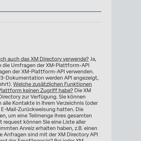
ich auch das XM Directory verwende?
Ja,
ie die Umfragen der XM-Plattform-API
fragen der XM-Plattform-API verwenden.
 v3-Dokumentation werden API angezeigt,
ehrt).
Welche zusätzlichen Funktionen
-Plattform keinen Zugriff habe?
Die XM
 Directory zur Verfügung. Sie können
m alle Kontakte in Ihrem Verzeichnis (oder
ne E-Mail-Zurückweisung hatten. Die
n, um eine Teilmenge Ihres gesamten
t request können Sie eine Liste aller
immten Anreiz erhalten haben, z.B. einen
 Anfragen sind mit der XM Directory API
und der Empfänger:in?
Bei jeder XM