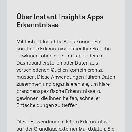
Über Instant Insights Apps Erkenntnisse
Barrierefreiheit & Zugang zu Instant Insights
Über Instant Insights Apps
Apps
Erkenntnisse
Nutzung von Instant Insights Apps für
Erkenntnisse
Mit Instant Insights-Apps können Sie
kuratierte Erkenntnisse über Ihre Branche
gewinnen, ohne eine Umfrage oder ein
Dashboard erstellen oder Daten aus
verschiedenen Quellen kombinieren zu
müssen. Diese Anwendungen führen Daten
zusammen und organisieren sie, um klare
branchenspezifische Erkenntnisse zu
gewinnen, die Ihnen helfen, schneller
Entscheidungen zu treffen.
Diese Anwendungen liefern Erkenntnisse
auf der Grundlage externer Marktdaten. Sie