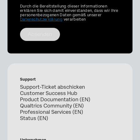
Privacy
Durch die Bereitstellung dieser Informationen
Optin
erklären Sie sich damit einverstanden, dass wir Ihre
personenbezogenen Daten gemäß unserer
Datenschutzerklärung
verarbeiten
Absenden
Support
Support-Ticket abschicken
Customer Success Hub
Product Documentation (EN)
Qualtrics Community (EN)
Professional Services (EN)
Status (EN)