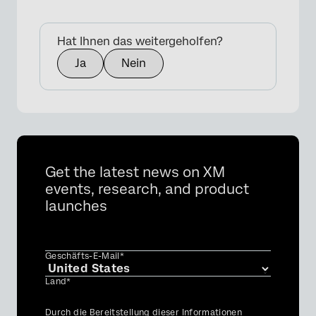
Hat Ihnen das weitergeholfen?
Ja
Nein
Get the latest news on XM
events, research, and product
launches
Geschäfts-E-Mail*
Land*
Privacy
Durch die Bereitstellung dieser Informationen