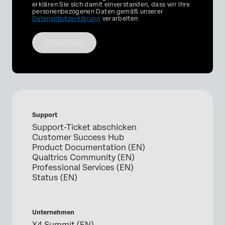
Optin
erklären Sie sich damit einverstanden, dass wir Ihre
personenbezogenen Daten gemäß unserer
Datenschutzerklärung
verarbeiten
Absenden
Support
Support-Ticket abschicken
Customer Success Hub
Product Documentation (EN)
Qualtrics Community (EN)
Professional Services (EN)
Status (EN)
Unternehmen
X4 Summit (EN)