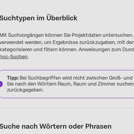
Suchtypen im Überblick
Suche nach Wörtern oder Phrasen
Suchtypen im Überblick
Suche mit Platzhalterzeichen
Mit Suchvorgängen können Sie Projektdaten untersuchen
Suche mit Booleschen Operatoren
verwendet werden, um Ergebnisse zurückzugeben, mit den
Attribute suchen
kategorisieren und filtern können. Anweisungen zum Durc
hoc-Suchen
.
Suche nach Nähe
Tipp:
Bei Suchbegriffen wird nicht zwischen Groß- und
Sie nach den Wörtern Raum, Raum und Zimmer suchen,
zurückgegeben.
Suche nach Wörtern oder Phrasen