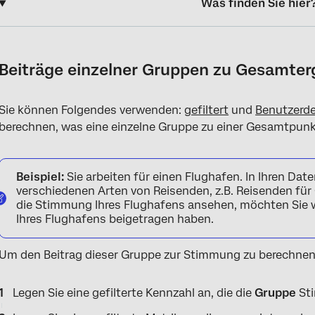
Was finden Sie hier
Beiträge einzelner Gruppen zu Gesamtergebnissen
Schritt 1: Stimmung für Freizeitreisende
Beiträge einzelner Gruppen zu Gesamter
Schritt 2: Stimmung für Freizeitreisende
Sie können Folgendes verwenden:
gefiltert
und
Benutzerde
Schritt 3: Beitrag von Freizeitreisenden
berechnen, was eine einzelne Gruppe zu einer Gesamtpunk
Beispiel:
Sie arbeiten für einen Flughafen. In Ihren Da
verschiedenen Arten von Reisenden, z.B. Reisenden für
die Stimmung Ihres Flughafens ansehen, möchten Sie 
Ihres Flughafens beigetragen haben.
Um den Beitrag dieser Gruppe zur Stimmung zu berechnen,
Legen Sie eine gefilterte Kennzahl an, die die
Gruppe
Sti