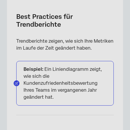
Best Practices für Trendberichte
Erstellen eines Trendberichts
Best Practices für
Trendberichte
Behandlung leerer Perioden
Daten nach Zeit gruppiert normalisieren
Trendberichte zeigen, wie sich Ihre Metriken
FAQs
im Laufe der Zeit geändert haben.
Beispiel:
Ein Liniendiagramm zeigt,
wie sich die
Kundenzufriedenheitsbewertung
Ihres Teams im vergangenen Jahr
geändert hat.