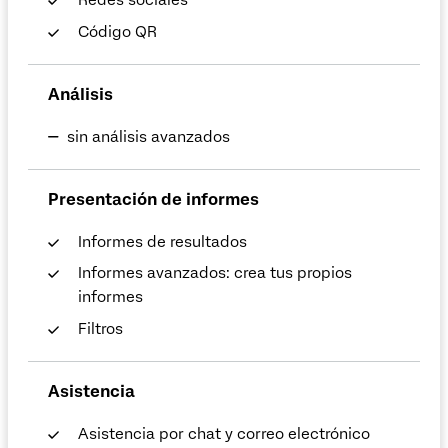
Redes sociales
Código QR
Análisis
sin análisis avanzados
Presentación de informes
Informes de resultados
Informes avanzados: crea tus propios
informes
Filtros
Asistencia
Asistencia por chat y correo electrónico