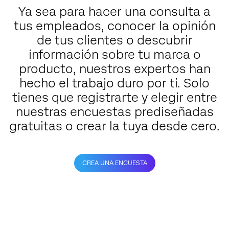
Ya sea para hacer una consulta a
tus empleados, conocer la opinión
de tus clientes o descubrir
información sobre tu marca o
producto, nuestros expertos han
hecho el trabajo duro por ti. Solo
tienes que registrarte y elegir entre
nuestras encuestas prediseñadas
gratuitas o crear la tuya desde cero.
CREA UNA ENCUESTA