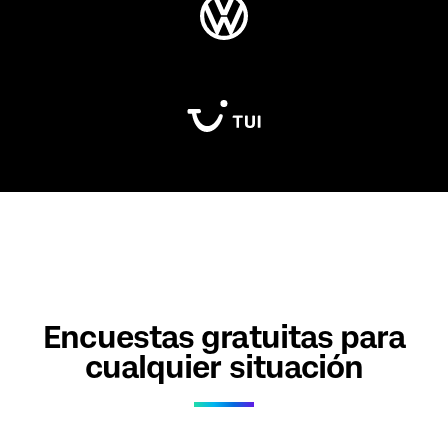
Encuestas gratuitas para
cualquier situación