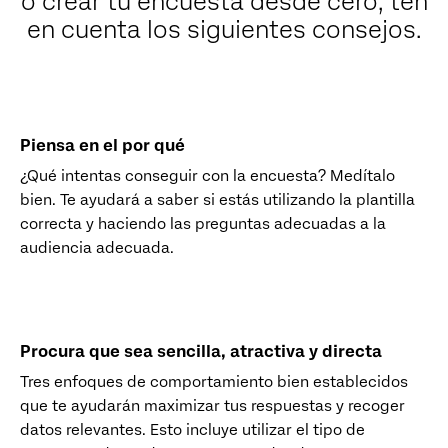
o crear tu encuesta desde cero, ten
en cuenta los siguientes consejos.
Piensa en el por qué
¿Qué intentas conseguir con la encuesta? Medítalo
bien. Te ayudará a saber si estás utilizando la plantilla
correcta y haciendo las preguntas adecuadas a la
audiencia adecuada.
Procura que sea sencilla, atractiva y directa
Tres enfoques de comportamiento bien establecidos
que te ayudarán maximizar tus respuestas y recoger
datos relevantes. Esto incluye utilizar el tipo de