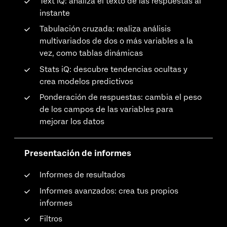
Text iQ: analiza el texto de las respuestas al
instante
Tabulación cruzada: realiza análisis
multivariados de dos o más variables a la
vez, como tablas dinámicas
Stats iQ: descubre tendencias ocultas y
crea modelos predictivos
Ponderación de respuestas: cambia el peso
de los campos de las variables para
mejorar los datos
Presentación de informes
Informes de resultados
Informes avanzados: crea tus propios
informes
Filtros