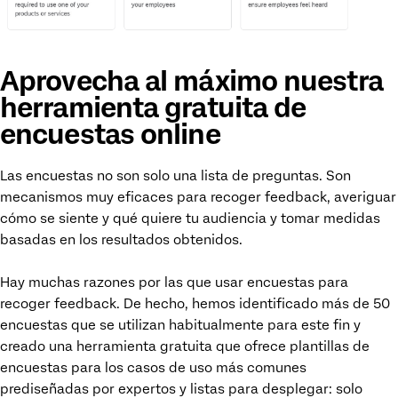
Aprovecha al máximo nuestra
herramienta gratuita de
encuestas online
Las encuestas no son solo una lista de preguntas. Son
mecanismos muy eficaces para recoger feedback, averiguar
cómo se siente y qué quiere tu audiencia y tomar medidas
basadas en los resultados obtenidos.
Hay muchas razones por las que usar encuestas para
recoger feedback. De hecho, hemos identificado más de 50
encuestas que se utilizan habitualmente para este fin y
creado una herramienta gratuita que ofrece plantillas de
encuestas para los casos de uso más comunes
prediseñadas por expertos y listas para desplegar: solo