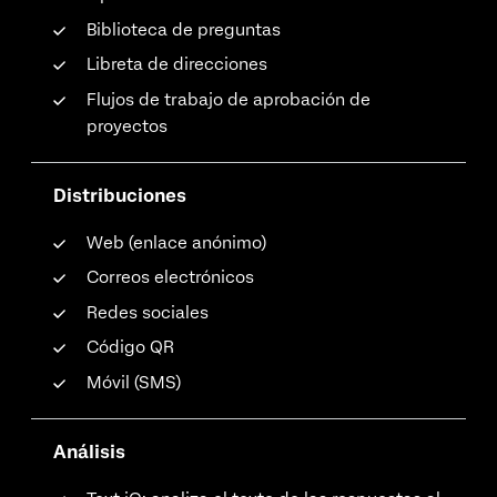
Biblioteca de preguntas
Libreta de direcciones
Flujos de trabajo de aprobación de
proyectos
Distribuciones
Web (enlace anónimo)
Correos electrónicos
Redes sociales
Código QR
Móvil (SMS)
Análisis