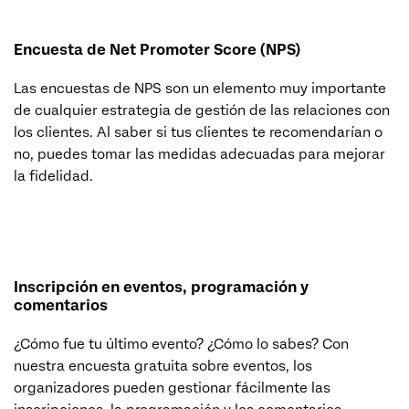
Encuesta de Net Promoter Score (NPS)
Las encuestas de NPS son un elemento muy importante
de cualquier estrategia de gestión de las relaciones con
los clientes. Al saber si tus clientes te recomendarían o
no, puedes tomar las medidas adecuadas para mejorar
la fidelidad.
Inscripción en eventos, programación y
comentarios
¿Cómo fue tu último evento? ¿Cómo lo sabes? Con
nuestra encuesta gratuita sobre eventos, los
organizadores pueden gestionar fácilmente las