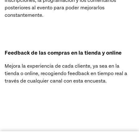
inscripciones, la programación y los comentarios
posteriores al evento para poder mejorarlos
constantemente.
Feedback de las compras en la tienda y online
Mejora la experiencia de cada cliente, ya sea en la
tienda o online, recogiendo feedback en tiempo real a
través de cualquier canal con esta encuesta.