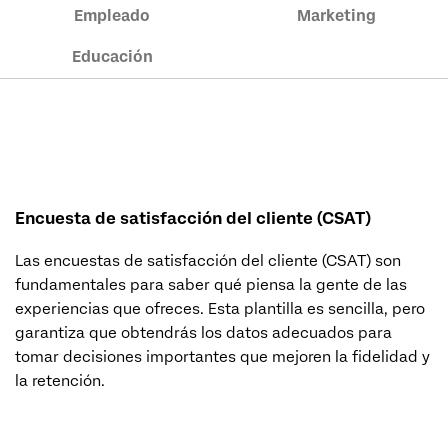
Empleado
Marketing
Educación
Encuesta de satisfacción del cliente (CSAT)
Las encuestas de satisfacción del cliente (CSAT) son
fundamentales para saber qué piensa la gente de las
experiencias que ofreces. Esta plantilla es sencilla, pero
garantiza que obtendrás los datos adecuados para
tomar decisiones importantes que mejoren la fidelidad y
la retención.