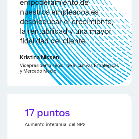
empoderamiento de
nuestros empleados es
desbloquear el crecimiento,
la rentabilidad y una mayor
fidelidad del cliente.
Kristina Nissen
Vicepresidenta sénior de Iniciativas Estratégicas
y Mercado Medio
17 puntos
Aumento interanual del NPS