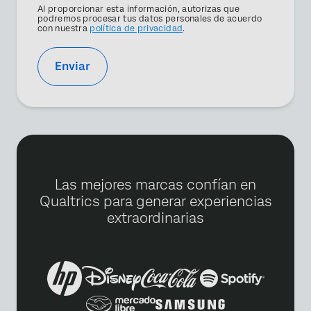
Privacy
Al proporcionar esta información, autorizas que
Optin
podremos procesar tus datos personales de acuerdo
con nuestra
política de privacidad
.
Enviar
Las mejores marcas confían en
Qualtrics para generar experiencias
extraordinarias