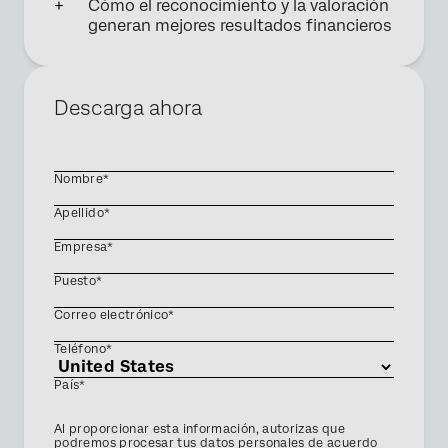
Cómo el reconocimiento y la valoración
generan mejores resultados financieros
Descarga ahora
Nombre*
Apellido*
Empresa*
Puesto*
Correo electrónico*
Teléfono*
País*
Privacy
Al proporcionar esta información, autorizas que
Optin
podremos procesar tus datos personales de acuerdo