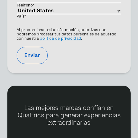
Teléfono*
País*
Privacy
Al proporcionar esta información, autorizas que
Optin
podremos procesar tus datos personales de acuerdo
con nuestra
política de privacidad
.
Enviar
Las mejores marcas confían en
Qualtrics para generar experiencias
extraordinarias