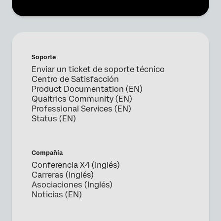
×
Solicita una demo
Soporte
Enviar un ticket de soporte técnico
Nombre*
Centro de Satisfacción
Product Documentation (EN)
Apellido*
Qualtrics Community (EN)
Empresa*
Professional Services (EN)
Status (EN)
Puesto*
Correo electrónico*
Teléfono*
Compañía
Conferencia X4 (inglés)
País*
Carreras (Inglés)
Asociaciones (Inglés)
Privacy
Al proporcionar esta información, autorizas que podremos
Optin
procesar tus datos personales de acuerdo con nuestra
Noticias (EN)
política de privacidad
.