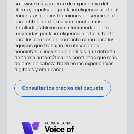
Privacy
Al proporcionar esta información, autorizas que podremos
software más potente de experiencia del
Optin
procesar tus datos personales de acuerdo con nuestra
cliente, impulsado por la inteligencia artificial:
política de privacidad
.
encuestas con instrucciones de seguimiento
para obtener información mucho más
Enviar
detallada, tableros con recomendaciones
mejoradas por la inteligencia artificial tanto
para los centros de contacto como para los
equipos que trabajan en ubicaciones
concretas, e incluso un análisis que detecta
de forma automática los conflictos que más
dolores de cabeza traen en las experiencias
digitales y omnicanal.
Consultar los precios del paquete