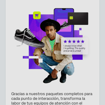
×
Consultar precios
Nombre*
Apellido*
Empresa*
Puesto*
Correo electrónico*
Teléfono*
Gracias a nuestros paquetes completos para
País*
cada punto de interacción, transforma la
labor de tus equipos de atención con el