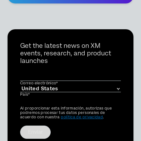
Get the latest news on XM
events, research, and product
launches
Correo electrónico*
País*
Privacy
Al proporcionar esta información, autorizas que
Optin
podremos procesar tus datos personales de
acuerdo con nuestra
política de privacidad
.
Enviar