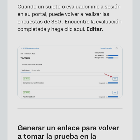
Cuando un sujeto o evaluador inicia sesión
en su portal, puede volver a realizar las
encuestas de 360 . Encuentre la evaluación
completada y haga clic aquí.
Editar
.
Generar un enlace para volver
a tomar la prueba en la