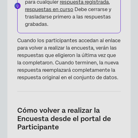
para cualquier
respuesta registrada
,
respuestas en curso
Debe cerrarse y
trasladarse primero a las respuestas
grabadas.
Cuando los participantes accedan al enlace
para volver a realizar la encuesta, verán las
respuestas que eligieron la última vez que
la completaron. Cuando terminen, la nueva
respuesta reemplazará completamente la
respuesta original en el conjunto de datos.
Cómo volver a realizar la
Encuesta desde el portal de
Participante