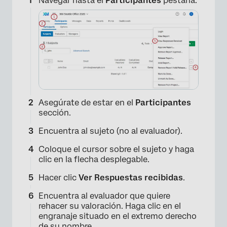
Navegar hasta el
Participantes
pestaña.
Asegúrate de estar en el
Participantes
sección.
Encuentra al sujeto (no al evaluador).
Coloque el cursor sobre el sujeto y haga
clic en la flecha desplegable.
Hacer clic
Ver Respuestas recibidas
.
Encuentra al evaluador que quiere
rehacer su valoración. Haga clic en el
engranaje situado en el extremo derecho
de su nombre.