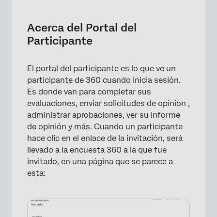
Acerca del Portal del Participante
Acceder al portal del Participante
Acerca del Portal del
Participante
Navegando por el Portal del Participante
Tu Opinión
El portal del participante es lo que ve un
Tareas del líder
participante de 360 ​​cuando inicia sesión.
Es donde van para completar sus
Preguntas frequentes
evaluaciones, enviar solicitudes de opinión ,
administrar aprobaciones, ver su informe
de opinión y más. Cuando un participante
hace clic en el enlace de la invitación, será
llevado a la encuesta 360 a la que fue
invitado, en una página que se parece a
esta: