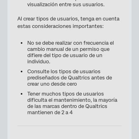
visualización entre sus usuarios.
Al crear tipos de usuarios, tenga en cuenta
estas consideraciones importantes:
No se debe realizar con frecuencia el
cambio manual de un permiso que
difiere del tipo de usuario de un
individuo.
Consulte los tipos de usuarios
prediseñados de Qualtrics antes de
crear uno desde cero
Tener muchos tipos de usuarios
dificulta el mantenimiento, la mayoría
de las marcas dentro de Qualtrics
mantienen de 2 a 4