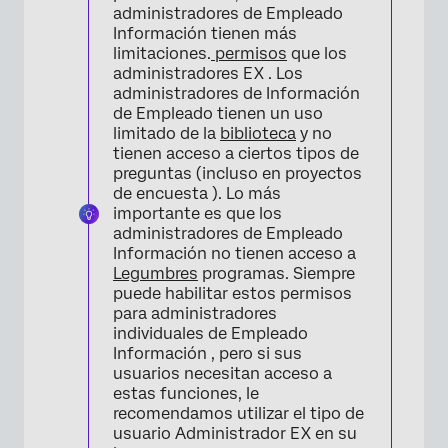
administradores de Empleado
Información tienen más
limitaciones.
permisos
que los
administradores EX . Los
administradores de Información
de Empleado tienen un uso
limitado de la
biblioteca
y no
tienen acceso a ciertos tipos de
preguntas (incluso en proyectos
de encuesta ). Lo más
importante es que los
administradores de Empleado
Información no tienen acceso a
Legumbres
programas. Siempre
puede habilitar estos permisos
para administradores
individuales de Empleado
Información , pero si sus
usuarios necesitan acceso a
estas funciones, le
recomendamos utilizar el tipo de
usuario Administrador EX en su