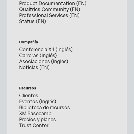
Product Documentation (EN)
Qualtrics Community (EN)
Professional Services (EN)
Status (EN)
Compañía
Conferencia X4 (inglés)
Carreras (Inglés)
Asociaciones (Inglés)
Noticias (EN)
Recursos
Clientes
Eventos (Inglés)
Biblioteca de recursos
XM Basecamp
Precios y planes
Trust Center