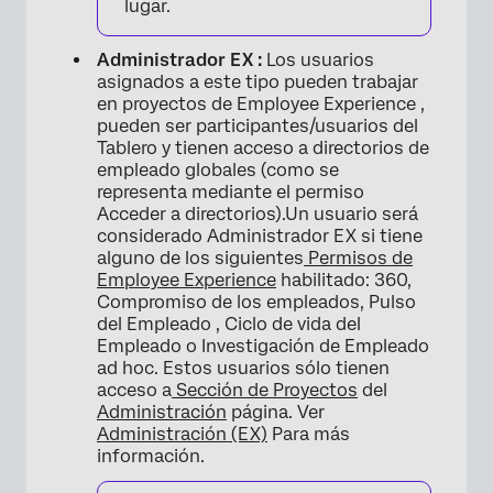
lugar.
Administrador EX :
Los usuarios
asignados a este tipo pueden trabajar
en proyectos de Employee Experience ,
pueden ser participantes/usuarios del
Tablero y tienen acceso a directorios de
empleado globales (como se
representa mediante el permiso
Acceder a directorios).Un usuario será
considerado Administrador EX si tiene
alguno de los siguientes
Permisos de
Employee Experience
habilitado: 360,
Compromiso de los empleados, Pulso
del Empleado , Ciclo de vida del
Empleado o Investigación de Empleado
ad hoc. Estos usuarios sólo tienen
acceso a
Sección de Proyectos
del
Administración
página. Ver
Administración (EX)
Para más
información.