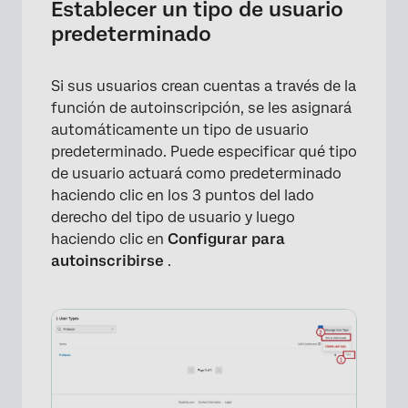
Establecer un tipo de usuario
predeterminado
Si sus usuarios crean cuentas a través de la
función de autoinscripción, se les asignará
automáticamente un tipo de usuario
predeterminado. Puede especificar qué tipo
de usuario actuará como predeterminado
haciendo clic en los 3 puntos del lado
derecho del tipo de usuario y luego
haciendo clic en
Configurar para
autoinscribirse
.