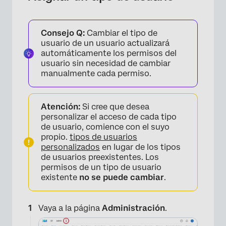
Consejo Q:
Cambiar el tipo de
usuario de un usuario actualizará
automáticamente los permisos del
usuario sin necesidad de cambiar
manualmente cada permiso.
Atención:
Si cree que desea
personalizar el acceso de cada tipo
de usuario, comience con el suyo
propio.
tipos de usuarios
personalizados
en lugar de los tipos
×
de usuarios preexistentes. Los
permisos de un tipo de usuario
existente
no se puede cambiar
.
Vaya a la página
Administración
.