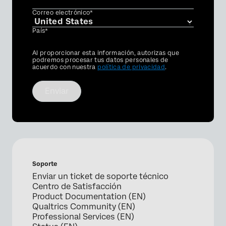
Correo electrónico*
País*
Privacy
Al proporcionar esta información, autorizas que
Optin
podremos procesar tus datos personales de
acuerdo con nuestra
política de privacidad
.
Enviar
Soporte
Enviar un ticket de soporte técnico
Centro de Satisfacción
Product Documentation (EN)
Qualtrics Community (EN)
Professional Services (EN)