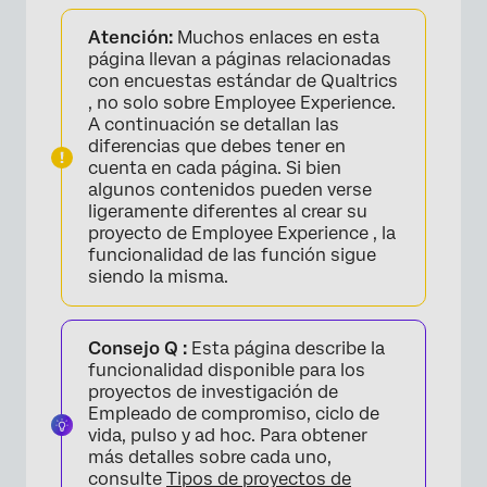
Acerca de la exportación de datos de
Atención:
Muchos enlaces en esta
respuesta
página llevan a páginas relacionadas
Formatos de exportación
con encuestas estándar de Qualtrics
, no solo sobre Employee Experience.
Opciones de exportación
A continuación se detallan las
diferencias que debes tener en
cuenta en cada página. Si bien
algunos contenidos pueden verse
ligeramente diferentes al crear su
proyecto de Employee Experience , la
funcionalidad de las función sigue
siendo la misma.
Consejo Q :
Esta página describe la
funcionalidad disponible para los
proyectos de investigación de
Empleado de compromiso, ciclo de
vida, pulso y ad hoc. Para obtener
más detalles sobre cada uno,
consulte
Tipos de proyectos de