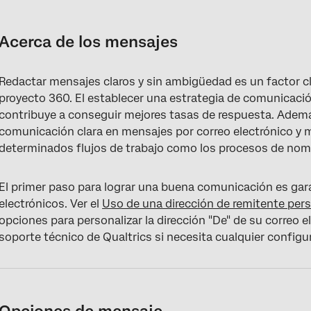
Acerca de los mensajes
Opciones de mensaje
Acerca de los mensajes
Mensajes de invitación y Recordatorio
Redactar mensajes claros y sin ambigüedad es un factor cl
Preguntas frequentes
proyecto 360. El establecer una estrategia de comunicación
contribuye a conseguir mejores tasas de respuesta. Adem
comunicación clara en mensajes por correo electrónico y 
determinados flujos de trabajo como los procesos de nom
El primer paso para lograr una buena comunicación es garan
electrónicos. Ver el
Uso de una dirección de remitente per
opciones para personalizar la dirección "De" de su correo 
soporte técnico de Qualtrics si necesita cualquier configu