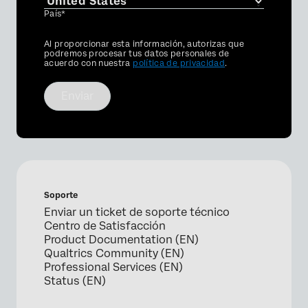
País*
Privacy
Al proporcionar esta información, autorizas que
Optin
podremos procesar tus datos personales de
acuerdo con nuestra
política de privacidad
.
Enviar
Soporte
Enviar un ticket de soporte técnico
Centro de Satisfacción
Product Documentation (EN)
Qualtrics Community (EN)
Professional Services (EN)
Status (EN)