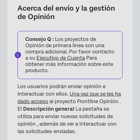
Envío de Opinión
Acerca del envío y la gestión
de Opinión
Gestión de la Opinión
Comentarios sobre los Opinión de Frontline
Consejo Q :
Los proyectos de
Priorizar la Opinión con el análisis MaxDiff
Opinión de primera línea son una
compra adicional. Por favor contacto
a su
Ejecutivo de Cuenta
Para
obtener más información sobre este
producto.
Los usuarios podrán enviar opinión e
interactuar con ellos.
Una vez que se les ha
dado acceso
al proyecto Frontline Opinión .
El
Descripción general
La pestaña se
utiliza para enviar nuevas solicitudes de
opinión , además de ver e interactuar con
las solicitudes enviadas.