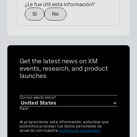
¿Le fue útil esta información?
Sí
No
Get the latest news on XM
events, research, and product
launches
Correo electrónico*
País*
Privacy
Al proporcionar esta información, autorizas que
Optin
podremos procesar tus datos personales de
acuerdo con nuestra
política de privacidad
.