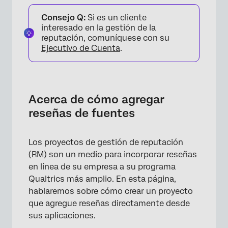
Acerca de cómo agregar reseñas de fuentes
Consejo Q:
Si es un cliente
Integración con una aplicación
interesado en la gestión de la
reputación, comuníquese con su
Creación de un proyecto de gestión de la
Ejecutivo de Cuenta
.
reputación
Cómo elegir una aplicación para conectarse
Eliminación de datos sociales
Acerca de cómo agregar
reseñas de fuentes
Actualización de credenciales
Preguntas frequentes
Los proyectos de gestión de reputación
(RM) son un medio para incorporar reseñas
en línea de su empresa a su programa
Qualtrics más amplio. En esta página,
hablaremos sobre cómo crear un proyecto
que agregue reseñas directamente desde
sus aplicaciones.