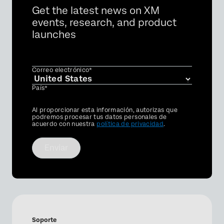
Get the latest news on XM
events, research, and product
launches
Correo electrónico*
País*
Privacy
Al proporcionar esta información, autorizas que
Optin
podremos procesar tus datos personales de
acuerdo con nuestra
política de privacidad
.
Enviar
Soporte