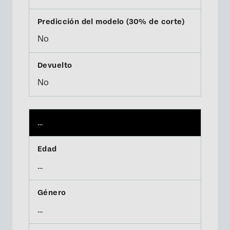
No
No
…
…
…