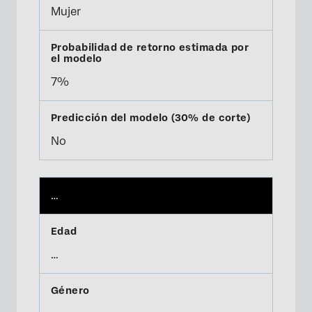
Mujer
7%
No
…
…