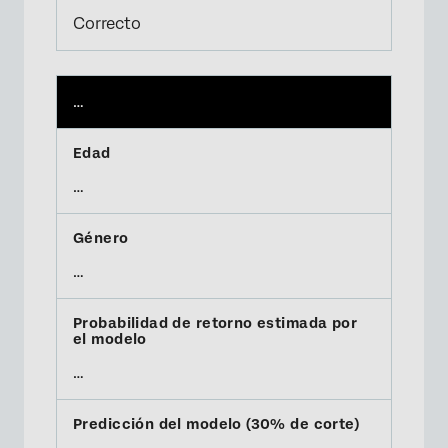
Correcto
…
…
…
…