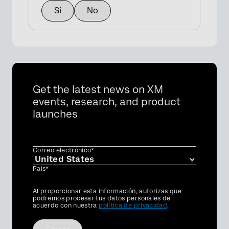
Sí
No
Get the latest news on XM
events, research, and product
launches
Correo electrónico*
País*
Privacy
Al proporcionar esta información, autorizas que
Optin
podremos procesar tus datos personales de
acuerdo con nuestra
política de privacidad
.