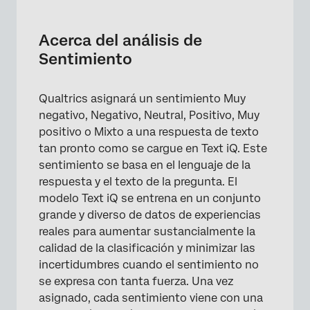
Acerca del análisis de Sentimiento
Funcionalidad de Sentimiento
Acerca del análisis de
Sentimiento
Sentimiento general vs. Sentimiento del
tema
Qualtrics asignará un sentimiento Muy
Visualización y cambio de Sentimiento
negativo, Negativo, Neutral, Positivo, Muy
Filtrado por Sentimiento
positivo o Mixto a una respuesta de texto
tan pronto como se cargue en Text iQ. Este
Puntuación del sentimiento
sentimiento se basa en el lenguaje de la
Actualizaciones del modelo de Sentimiento
respuesta y el texto de la pregunta. El
modelo Text iQ se entrena en un conjunto
Análisis de Sentimiento en varios idiomas
grande y diverso de datos de experiencias
reales para aumentar sustancialmente la
calidad de la clasificación y minimizar las
incertidumbres cuando el sentimiento no
se expresa con tanta fuerza. Una vez
asignado, cada sentimiento viene con una