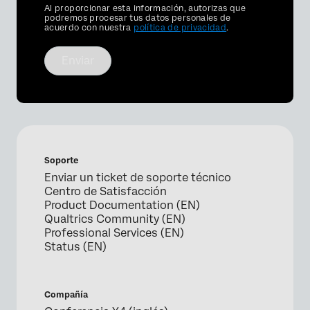
Privacy
Al proporcionar esta información, autorizas que
Optin
podremos procesar tus datos personales de
acuerdo con nuestra
política de privacidad
.
Enviar
Soporte
Enviar un ticket de soporte técnico
Centro de Satisfacción
Product Documentation (EN)
Qualtrics Community (EN)
Professional Services (EN)
Status (EN)
Compañía