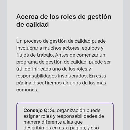
Acerca de los roles de gestión de calidad
Representante
Acerca de los roles de gestión
de calidad
Supervisor
Entrenador
Un proceso de gestión de calidad puede
Análisis
involucrar a muchos actores, equipos y
flujos de trabajo. Antes de comenzar un
Permisos recomendados
programa de gestión de calidad, puede ser
útil definir cada uno de los roles y
responsabilidades involucrados. En esta
página discutiremos algunos de los más
comunes.
Consejo Q:
Su organización puede
asignar roles y responsabilidades de
manera diferente a las que
describimos en esta página, y eso