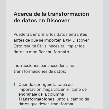
Acerca de la transformación de datos en
Discover
Acerca de la transformación
Búsqueda dinámica
de datos en Discover
Reemplazar valor de la tabla de búsqueda
Puede transformar los datos entrantes
Reemplazar valor con RegEx
antes de que se importen a XM Discover.
Transformación personalizada
Esto resulta útil si necesita limpiar los
datos o modificar su formato.
Generación automática de ID naturales
Configuración de una fecha de documento
Instrucciones para acceder a las
específica
transformaciones de datos:
Ejemplos de transformaciones
personalizadas
Cuando configure la tarea de
importación, haga clic en el ícono de
engranaje de la columna
Transformaciones
junto al campo de
datos que desea transformar.