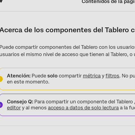
Contenidos de la pág
Acerca de los componentes del Tablero compartido
Descripción de los permisos de acceso a los componentes
Acerca de los componentes del Tablero 
Compartir métricas y filtros
Puede compartir componentes del Tablero con los usuarios
Preguntas frequentes
usuarios el mismo nivel de acceso que tienen al Tablero, o u
Atención:
Puede
solo
compartir
métrica
y
filtros
. No p
en este momento.
Consejo Q:
Para compartir un componente del Tablero 
editor
y al menos
acceso a datos de solo lectura
a la f