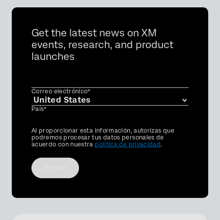
Get the latest news on XM
events, research, and product
launches
Correo electrónico*
País*
Privacy
Al proporcionar esta información, autorizas que
Optin
podremos procesar tus datos personales de
acuerdo con nuestra
política de privacidad
.
Enviar