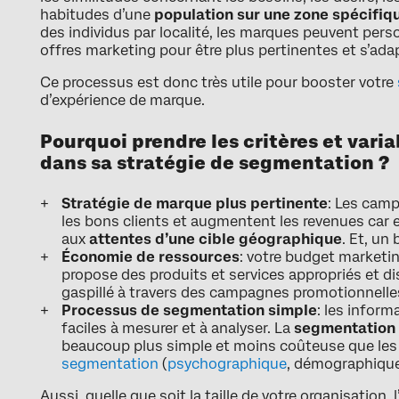
habitudes d’une
population sur une zone spécifiq
des individus par localité, les marques peuvent pers
offres marketing pour être plus pertinentes et s’ada
Ce processus est donc très utile pour booster votre
d’expérience de marque.
Pourquoi prendre les critères et var
dans sa stratégie de segmentation ?
Stratégie de marque plus pertinente
: Les camp
les bons clients et augmentent les revenues car 
aux
attentes d’une cible géographique
. Et, un
Économie de ressources
: votre budget marketin
propose des produits et services appropriés et di
gaspillé à travers des campagnes promotionnelle
Processus de segmentation simple
: les inform
faciles à mesurer et à analyser. La
segmentation
beaucoup plus simple et moins coûteuse que les
segmentation
(
psychographique
, démographiqu
Aussi, quelle que soit la taille de votre organisation, 