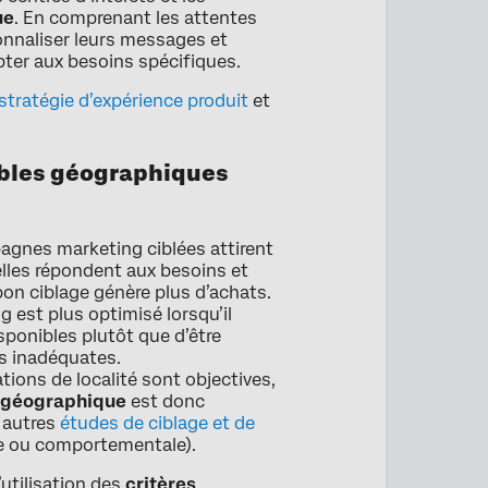
ue
. En comprenant les attentes
onnaliser leurs messages et
pter aux besoins spécifiques.
stratégie d’expérience produit
et
iables géographiques
agnes marketing ciblées attirent
elles répondent aux besoins et
 bon ciblage génère plus d’achats.
g est plus optimisé lorsqu’il
sponibles plutôt que d’être
s inadéquates.
ations de localité sont objectives,
 géographique
est donc
 autres
études de ciblage et de
e ou comportementale).
l’utilisation des
critères