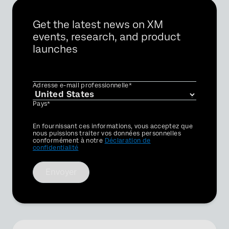
Get the latest news on XM
events, research, and product
launches
Adresse e-mail professionnelle*
Pays*
Privacy
En fournissant ces informations, vous acceptez que
Optin
nous puissions traiter vos données personnelles
conformément à notre
Déclaration de
confidentialité
×
Demander une démo
Envoyer
Remplissez le formulaire ci-dessous et nous
vous contacterons
Prénom*