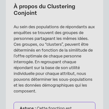
Préparation d’une enquête pour le clustering
À propos du Clustering
Conjoint
Activation des clusters
Ajustement des données démographiques
Au sein des populations de répondants aux
utilisées dans les clusters
enquêtes se trouvent des groupes de
Clusters recommandés
personnes partageant les mêmes idées.
Ces groupes, ou “clusters”, peuvent être
Appliquer les Clusters aux Rapports et au
déterminés en fonction de la similitude de
Simulateur
l’offre optimale de chaque personne
interrogée. En regroupant chaque
répondant sur la base de son utilité
individuelle pour chaque attribut, nous
pouvons déterminer les sous-populations
et les données démographiques qui les
composent.
Astuce :
Cette fonction est