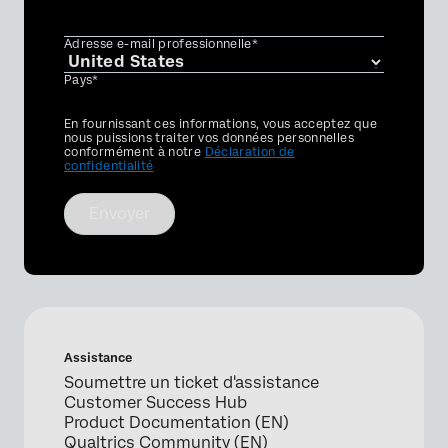
Adresse e-mail professionnelle*
Pays*
Privacy
En fournissant ces informations, vous acceptez que
Optin
nous puissions traiter vos données personnelles
conformément à notre
Déclaration de
confidentialité
Envoyer
Assistance
Soumettre un ticket d'assistance
Customer Success Hub
Product Documentation (EN)
Qualtrics Community (EN)