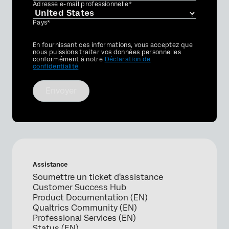
Adresse e-mail professionnelle*
Pays*
Privacy
En fournissant ces informations, vous acceptez que
Optin
nous puissions traiter vos données personnelles
conformément à notre
Déclaration de
confidentialité
Envoyer
Assistance
Soumettre un ticket d'assistance
Customer Success Hub
Product Documentation (EN)
Qualtrics Community (EN)
Professional Services (EN)
Status (EN)