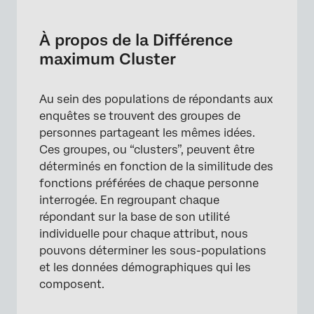
À propos de la Différence maximum Cluster
Préparation d’une enquête pour le clustering
À propos de la Différence
maximum Cluster
Activation des clusters
Ajustement des données démographiques
Au sein des populations de répondants aux
utilisées dans les clusters
enquêtes se trouvent des groupes de
Clusters recommandés
personnes partageant les mêmes idées.
Ces groupes, ou “clusters”, peuvent être
Appliquer des Clusters aux Rapports
déterminés en fonction de la similitude des
fonctions préférées de chaque personne
interrogée. En regroupant chaque
répondant sur la base de son utilité
individuelle pour chaque attribut, nous
pouvons déterminer les sous-populations
et les données démographiques qui les
composent.