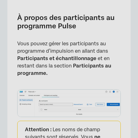
À propos des participants au programme
Pulse
À propos des participants au
Ajouter des participants à un appel d’offres
programme Pulse
Actions en bloc
Vous pouvez gérer les participants au
Outils du participant
programme d’impulsion en allant dans
Manager les participants
Participants et échantillonnage
et en
restant dans la section
Participants au
FAQs
programme.
Attention :
Les noms de champ
suivants sont réservés. Vous
ne