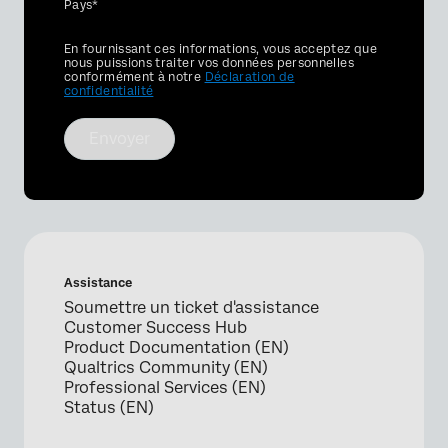
Pays*
Privacy
En fournissant ces informations, vous acceptez que
Optin
nous puissions traiter vos données personnelles
conformément à notre
Déclaration de
confidentialité
Envoyer
Assistance
Soumettre un ticket d'assistance
Customer Success Hub
Product Documentation (EN)
Qualtrics Community (EN)
Professional Services (EN)
Status (EN)