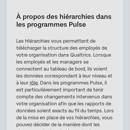
À propos des hiérarchies dans les
programmes Pulse
À propos des hiérarchies dans
Avant de créer des Hiérarchies
les programmes Pulse
Création d'une Hiérarchie dans un
programme d'impulsion
Les Hiérarchies vous permettent de
télécharger la structure des employés de
Courant vs. Hiérarchie à venir
votre organisation dans Qualtrics. Lorsque
Visualisation des Hiérarchies historiques
les employés et les managers se
connectent au tableau de bord, ils voient
Modification de la Hiérarchie actuelle
les données correspondant à leur niveau et
Modification ou mise à jour des
à leur
rôle
. Dans les programmes Pulse, il
correspondances de hiérarchie
est particulièrement important de tenir
compte des changements intervenus dans
Effets des changements de participants sur
votre organisation afin que les rapports de
les hiérarchies
données soient exacts au fil du temps. Lors
FAQs
de la mise en place de vos hiérarchies, vous
pouvez décider de la manière dont les