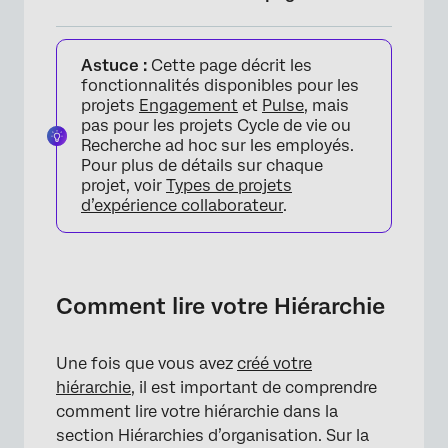
Comment lire votre Hiérarchie
Astuce :
Cette page décrit les
Recherche dans la Hiérarchie
fonctionnalités disponibles pour les
projets
Engagement
et
Pulse
, mais
Paramètres de Hiérarchie
pas pour les projets Cycle de vie ou
Recherche ad hoc sur les employés.
Naviguer entre les Hiérarchies
Pour plus de détails sur chaque
projet, voir
Types de projets
Suppression des Hiérarchies
d’expérience collaborateur
.
Ajustement manuel &amp ; unités de
verrouillage
Modification de personnes au sein d’une
Comment lire votre Hiérarchie
unité
Plusieurs Managers dans une unité
Une fois que vous avez
créé votre
hiérarchie
FAQs
, il est important de comprendre
comment lire votre hiérarchie dans la
section Hiérarchies d’organisation. Sur la