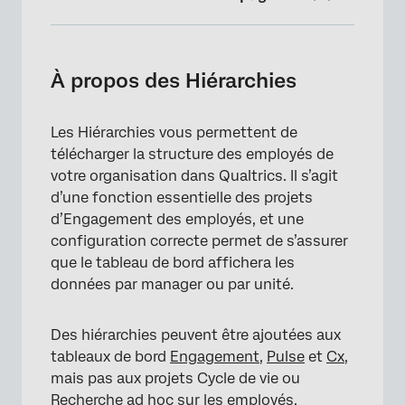
À propos des Hiérarchies
Statique vs. Hiérarchies dynamiques dans les
À propos des Hiérarchies
tableaux de bord CX
Choisir la meilleure Hiérarchie pour vos
Les Hiérarchies vous permettent de
données
télécharger la structure des employés de
votre organisation dans Qualtrics. Il s’agit
Comment les Hiérarchies sont-elles générées
d’une fonction essentielle des projets
?
d’Engagement des employés, et une
Autres types de Hiérarchie
configuration correcte permet de s’assurer
que le tableau de bord affichera les
FAQs
données par manager ou par unité.
Des hiérarchies peuvent être ajoutées aux
tableaux de bord
Engagement
,
Pulse
et
Cx
,
mais pas aux projets Cycle de vie ou
Recherche ad hoc sur les employés.