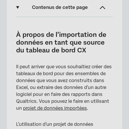
Contenus de cette page
À propos de l’importation de données en
tant que source du tableau de bord CX
À propos de l’importation de
Téléchargement de données dans un tableau
données en tant que source
de bord
du tableau de bord CX
Conversion des sources CSV du tableau de
bord en sources de projets de données
Il peut arriver que vous souhaitiez créer des
importées
tableaux de bord pour des ensembles de
données que vous avez construits dans
Excel, ou extraire des données d’un autre
logiciel pour en faire des rapports dans
Qualtrics. Vous pouvez le faire en utilisant
un
projet de données importées
.
L’utilisation d’un projet de données