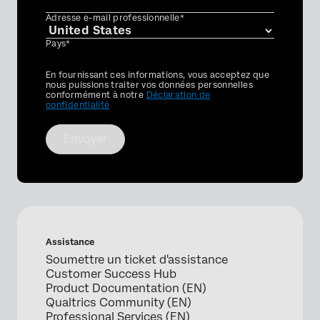
Adresse e-mail professionnelle*
Pays*
Privacy
En fournissant ces informations, vous acceptez que
Optin
nous puissions traiter vos données personnelles
conformément à notre
Déclaration de
confidentialité
Envoyer
Assistance
Soumettre un ticket d'assistance
Customer Success Hub
Product Documentation (EN)
Qualtrics Community (EN)
Professional Services (EN)