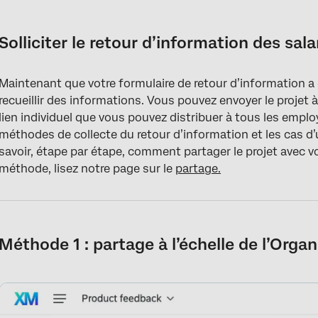
Solliciter le retour d’information des salariés
Méthode 1 : partage à l’échelle de l’Organisation
Solliciter le retour d’information des sala
Méthode 2 : Partage individuel
Maintenant que votre formulaire de retour d’information a
FAQs
recueillir des informations. Vous pouvez envoyer le projet 
lien individuel que vous pouvez distribuer à tous les empl
méthodes de collecte du retour d’information et les cas d’u
savoir, étape par étape, comment partager le projet avec v
méthode, lisez notre page sur le
partage.
Méthode 1 : partage à l’échelle de l’Organ