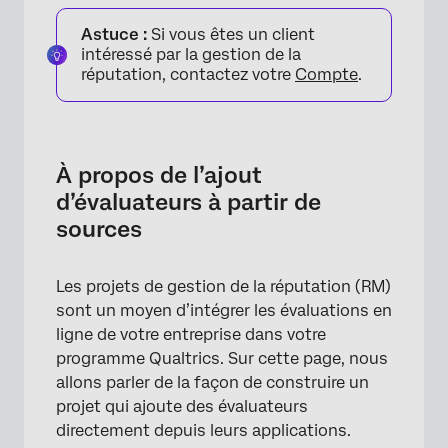
À propos de l’ajout d’évaluateurs à partir de
Astuce :
Si vous êtes un client
sources
intéressé par la gestion de la
Intégration avec une application
réputation, contactez votre
Compte
.
Création d’un projet de gestion de la
réputation
À propos de l’ajout
Choisir une application pour se connecter
d’évaluateurs à partir de
Suppression des données sociales
sources
Mise à jour des données d’identification
FAQs
Les projets de gestion de la réputation (RM)
sont un moyen d’intégrer les évaluations en
ligne de votre entreprise dans votre
programme Qualtrics. Sur cette page, nous
allons parler de la façon de construire un
projet qui ajoute des évaluateurs
directement depuis leurs applications.