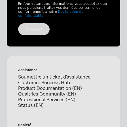
Privacy
En fournissant ces informations, vous acceptez que
Optin
nous puissions traiter vos données personnelles
conformément à notre
Déclaration de
confidentialité
Envoyer
Assistance
Soumettre un ticket d'assistance
Customer Success Hub
Product Documentation (EN)
Qualtrics Community (EN)
Professional Services (EN)
Status (EN)
Société