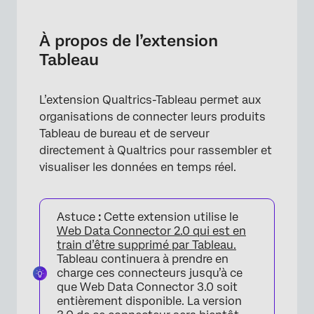
À propos de l’extension Tableau
Conditions
À propos de l’extension
Tableau
Identifier vos identifiants de connexion
Importer des données de Qualtrics vers
L’extension Qualtrics-Tableau permet aux
Tableau
organisations de connecter leurs produits
Transposition des données
Tableau de bureau et de serveur
directement à Qualtrics pour rassembler et
visualiser les données en temps réel.
Astuce
:
Cette extension utilise le
Web Data Connector 2.0 qui est en
train d’être supprimé par Tableau.
Tableau continuera à prendre en
charge ces connecteurs jusqu’à ce
que Web Data Connector 3.0 soit
entièrement disponible. La version