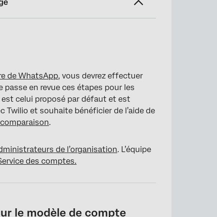
ge
 auxiliaire
aire de WhatsApp
, vous devrez effectuer
e passe en revue ces étapes pour les
est celui proposé par défaut et est
 Twilio et souhaite bénéficier de l’aide de
e comparaison
.
dministrateurs de l’organisation
. L’équipe
Service des comptes.
pour le modèle de compte