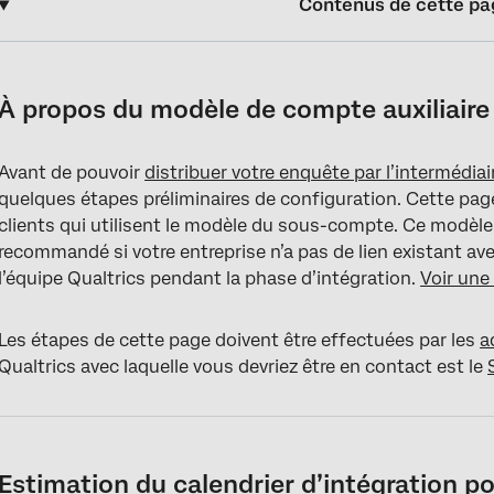
Contenus de cette pa
À propos du modèle de compte auxiliaire
Estimation du calendrier d’intégration pour le modèle de compte
À propos du modèle de compte auxiliaire
Création et vérification d’un profil Twilio WhatsApp
Avant de pouvoir
distribuer votre enquête par l’intermédi
Passer à un Compte professionnel officiel WhatsApp
quelques étapes préliminaires de configuration. Cette pag
Distribution par WhatsApp
clients qui utilisent le modèle du sous-compte. Ce modèle 
recommandé si votre entreprise n’a pas de lien existant avec
l’équipe Qualtrics pendant la phase d’intégration.
Voir un
Les étapes de cette page doivent être effectuées par les
a
Qualtrics avec laquelle vous devriez être en contact est le
Estimation du calendrier d’intégration 