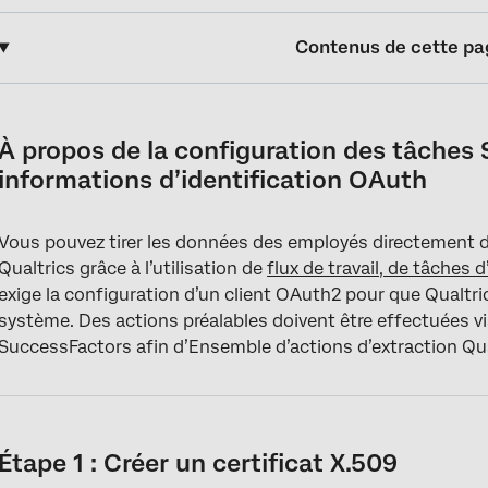
Contenus de cette pa
À propos de la configuration des tâches SuccessFactors avec d
Étape 1 : Créer un certificat X.509
À propos de la configuration des tâches
informations d’identification OAuth
Étape 2 : Enregistrer une application cliente OAuth2
Étape 3 : Configurer le Compte SuccessFactors dans la Tâche Q
Vous pouvez tirer les données des employés directement d
Mise à jour des informations d’identification SuccessFactors
Qualtrics grâce à l’utilisation de
flux de travail, de tâches 
exige la configuration d’un client OAuth2 pour que Qualtr
Dépannage des erreurs d’authentificateur
système. Des actions préalables doivent être effectuées via
Dépannage des erreurs de non-authentification
SuccessFactors afin d’Ensemble d’actions d’extraction Qual
Étape 1 : Créer un certificat X.509