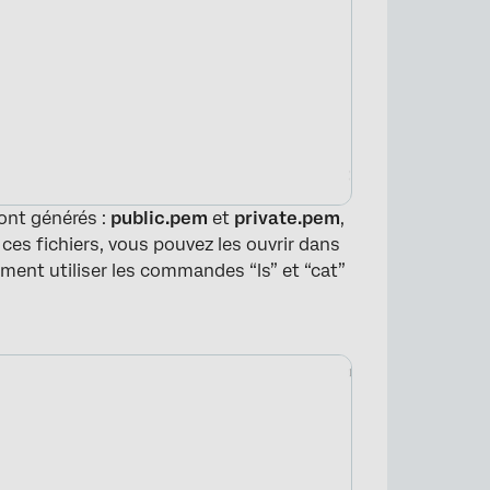
ront générés :
public.pem
et
private.pem
,
 ces fichiers, vous pouvez les ouvrir dans
ement utiliser les commandes “ls” et “cat”
×