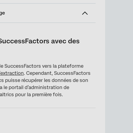
ge
es informations d’identification OAuth
 SuccessFactors avec des
ualtrics
e SuccessFactors vers la plateforme
d’extraction
. Cependant, SuccessFactors
ics puisse récupérer les données de son
 le portail d’administration de
trics pour la première fois.