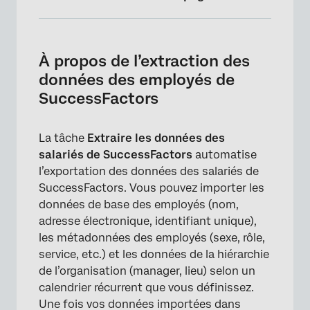
À propos de l’extraction des données des
employés de SuccessFactors
À propos de l’extraction des
Configuration d’une tâche d’extraction des
données des employés de
données des salariés à partir de
SuccessFactors
SuccessFactors
Trouver les informations de votre compte
La tâche
Extraire les données des
SuccessFactors
salariés de SuccessFactors
automatise
l’exportation des données des salariés de
Dépannage des tâches SuccessFactors
SuccessFactors. Vous pouvez importer les
FAQs
données de base des employés (nom,
adresse électronique, identifiant unique),
les métadonnées des employés (sexe, rôle,
service, etc.) et les données de la hiérarchie
de l’organisation (manager, lieu) selon un
calendrier récurrent que vous définissez.
Une fois vos données importées dans