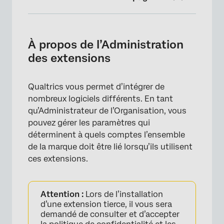
À propos de l’Administration des extensions
Extensions disponibles
À propos de l’Administration
des extensions
Manager les extensions
Domaines d’extension disponibles
Qualtrics vous permet d’intégrer de
Installation d’extensions tierces
nombreux logiciels différents. En tant
qu’Administrateur de l’Organisation, vous
Désinstallation &amp ; Suppression des
pouvez gérer les paramètres qui
extensions tierces
déterminent à quels comptes l’ensemble
Ajout d’un compte
de la marque doit être lié lorsqu’ils utilisent
ces extensions.
Déterminer qui peut utiliser un compte
d’extension
Suppression d’un compte
Attention :
Lors de l’installation
d’une extension tierce, il vous sera
Prise en charge des extensions tierces
demandé de consulter et d’accepter