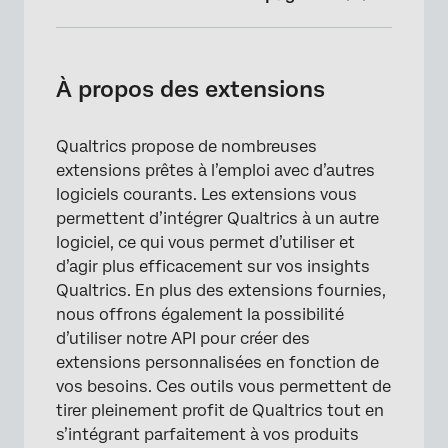
À propos des extensions
Extensions disponibles
À propos des extensions
Dépannage des extensions
Qualtrics propose de nombreuses
“Quels sont les autres logiciels avec lesquels
extensions prêtes à l’emploi avec d’autres
vous vous intégrez ?
logiciels courants. Les extensions vous
FAQs
permettent d’intégrer Qualtrics à un autre
logiciel, ce qui vous permet d’utiliser et
d’agir plus efficacement sur vos insights
Qualtrics. En plus des extensions fournies,
nous offrons également la possibilité
d’utiliser notre API pour créer des
extensions personnalisées en fonction de
vos besoins. Ces outils vous permettent de
tirer pleinement profit de Qualtrics tout en
s’intégrant parfaitement à vos produits