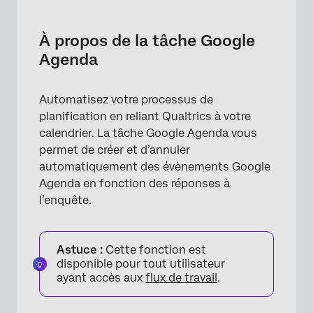
À propos de la tâche Google Agenda
Connexion à un compte Google Agenda
À propos de la tâche Google
Agenda
Mise en place d’une tâche dans Google
Agenda
Automatisez votre processus de
Annulation d’un évènement Google Agenda
planification en reliant Qualtrics à votre
FAQs
calendrier. La tâche Google Agenda vous
permet de créer et d’annuler
automatiquement des évènements Google
Agenda en fonction des réponses à
l’enquête.
Astuce :
Cette fonction est
disponible pour tout utilisateur
ayant accès aux
flux de travail
.