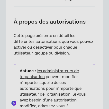
À propos des autorisations
Activer les autorisations de fonctionnalités
À propos des autorisations
avancées
Autorisations générales
Cette page présente en détail les
différentes autorisations que vous pouvez
Autorisation d'enquête
activer ou désactiver pour chaque
Permissions relatives à l'Employee Experience
utilisateur
,
groupe
ou
division
.
Autorisations des contacts
Avis sur site web/l'application permissions
Astuce :
les administrateurs de
l'organisation
peuvent modifier
Permissions d'extension
n'importe laquelle de ces
autorisations pour n'importe quel
Interactions entre les autorisations
utilisateur de l'organisation. Si vous
Processus d’approbation de l’enquête
avez besoin d'une autorisation
modifiée, adressez-vous à
FAQs