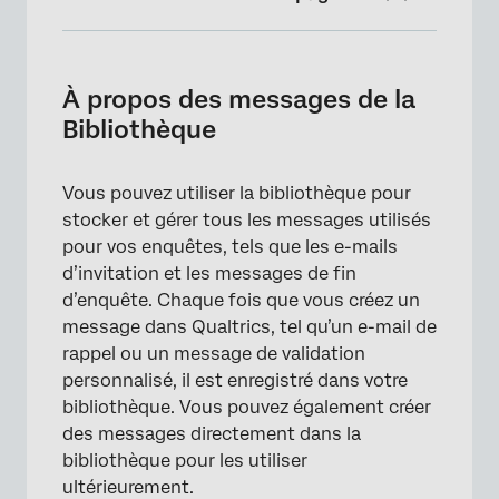
À propos des messages de la Bibliothèque
Création d’un message dans une
À propos des messages de la
bibliothèque
Bibliothèque
Types de messages
Vous pouvez utiliser la bibliothèque pour
Options de message
stocker et gérer tous les messages utilisés
Traduire les messages
pour vos enquêtes, tels que les e-mails
d’invitation et les messages de fin
Modifications des messages de la
d’enquête. Chaque fois que vous créez un
Bibliothèque et impact ailleurs
message dans Qualtrics, tel qu’un e-mail de
FAQs
rappel ou un message de validation
personnalisé, il est enregistré dans votre
bibliothèque. Vous pouvez également créer
des messages directement dans la
bibliothèque pour les utiliser
ultérieurement.